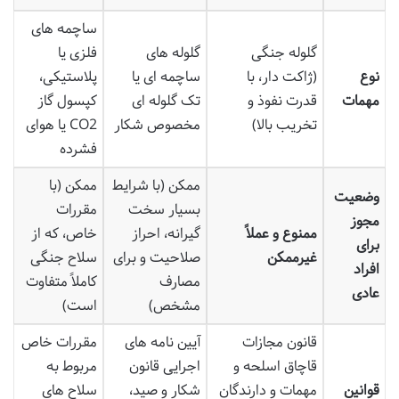
ساچمه های
گلوله جنگی
گلوله های
فلزی یا
نوع
(ژاکت دار، با
ساچمه ای یا
پلاستیکی،
مهمات
قدرت نفوذ و
تک گلوله ای
کپسول گاز
تخریب بالا)
مخصوص شکار
CO2 یا هوای
فشرده
ممکن (با شرایط
ممکن (با
وضعیت
بسیار سخت
مقررات
مجوز
ممنوع و عملاً
گیرانه، احراز
خاص، که از
برای
غیرممکن
صلاحیت و برای
سلاح جنگی
افراد
مصارف
کاملاً متفاوت
عادی
مشخص)
است)
قانون مجازات
آیین نامه های
مقررات خاص
قاچاق اسلحه و
اجرایی قانون
مربوط به
قوانین
مهمات و دارندگان
شکار و صید،
سلاح های