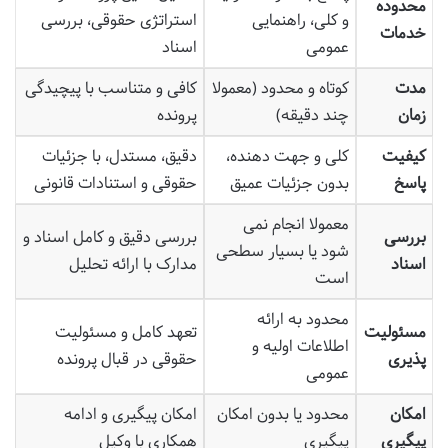
محدوده
و کلی، راهنمایی
استراتژی حقوقی، بررسی
خدمات
عمومی
اسناد
مدت
کوتاه و محدود (معمولا
کافی و متناسب با پیچیدگی
زمان
چند دقیقه)
پرونده
کیفیت
کلی و جهت دهنده،
دقیق، مستدل، با جزئیات
پاسخ
بدون جزئیات عمیق
حقوقی و استنادات قانونی
معمولا انجام نمی
بررسی
بررسی دقیق و کامل اسناد و
شود یا بسیار سطحی
اسناد
مدارک با ارائه تحلیل
است
محدود به ارائه
مسئولیت
تعهد کامل و مسئولیت
اطلاعات اولیه و
پذیری
حقوقی در قبال پرونده
عمومی
امکان
محدود یا بدون امکان
امکان پیگیری و ادامه
پیگیری
پیگیری
همکاری با وکیل