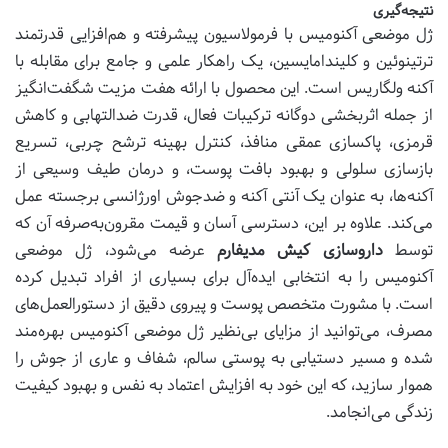
نتیجه‌گیری
ژل موضعی آکنومیس با فرمولاسیون پیشرفته و هم‌افزایی قدرتمند
ترتینوئین و کلیندامایسین، یک راهکار علمی و جامع برای مقابله با
آکنه ولگاریس است. این محصول با ارائه هفت مزیت شگفت‌انگیز
از جمله اثربخشی دوگانه ترکیبات فعال، قدرت ضدالتهابی و کاهش
قرمزی، پاکسازی عمقی منافذ، کنترل بهینه ترشح چربی، تسریع
بازسازی سلولی و بهبود بافت پوست، و درمان طیف وسیعی از
آکنه‌ها، به عنوان یک آنتی آکنه و ضدجوش اورژانسی برجسته عمل
می‌کند. علاوه بر این، دسترسی آسان و قیمت مقرون‌به‌صرفه آن که
توسط
داروسازی کیش مدیفارم
عرضه می‌شود، ژل موضعی
آکنومیس را به انتخابی ایده‌آل برای بسیاری از افراد تبدیل کرده
است. با مشورت متخصص پوست و پیروی دقیق از دستورالعمل‌های
مصرف، می‌توانید از مزایای بی‌نظیر ژل موضعی آکنومیس بهره‌مند
شده و مسیر دستیابی به پوستی سالم، شفاف و عاری از جوش را
هموار سازید، که این خود به افزایش اعتماد به نفس و بهبود کیفیت
زندگی می‌انجامد.