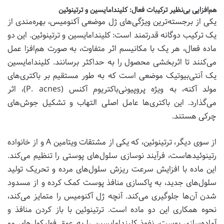
هم‌افزایی بی‌نظیر ترکیبات فعال: کلیندامایسین و ترتینوئین
یکی از برجسته‌ترین ویژگی‌های ژل موضعی آکنومیس، بهره‌مندی از
یک ترکیب دوگانه قدرتمند است: کلیندامایسین و ترتینوئین. این دو
ماده فعال، هر یک با مکانیسم اثر متفاوت، به صورت هم‌افزا عمل
می‌کنند تا اثربخشی محصول را به حداکثر برسانند. کلیندامایسین
یک آنتی‌بیوتیک موضعی است که به طور مستقیم بر باکتری‌های
مولد آکنه، به ویژه پروپیونی‌باکتریوم آکنس (P. acnes)، اثر
می‌گذارد. این باکتری‌ها عامل اصلی التهاب و تشکیل جوش‌های
چرکی هستند.
از سوی دیگر، ترتینوئین، که یکی از مشتقات ویتامین A و از خانواده
رتینوئیدهاست، فرآیند نوسازی سلول‌های پوستی را تنظیم می‌کند.
این ماده با افزایش سرعت ریزش سلول‌های مرده و تحریک تولید
سلول‌های جدید، به پاکسازی منافذ پوست کمک کرده و از مسدود
شدن آن‌ها جلوگیری می‌کند. آنچه ژل آکنومیس را متمایز می‌کند،
نحوه همکاری این دو ماده است. ترتینوئین با باز کردن منافذ و
آماده‌سازی پوست، نفوذ کلیندامایسین را به عمق فولیکول‌های مو