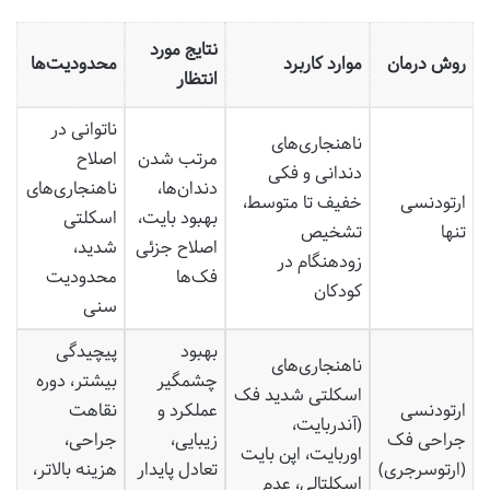
نتایج مورد
روش درمان
موارد کاربرد
محدودیت‌ها
انتظار
ناتوانی در
ناهنجاری‌های
مرتب شدن
اصلاح
دندانی و فکی
دندان‌ها،
ناهنجاری‌های
ارتودنسی
خفیف تا متوسط،
بهبود بایت،
اسکلتی
تنها
تشخیص
اصلاح جزئی
شدید،
زودهنگام در
فک‌ها
محدودیت
کودکان
سنی
بهبود
پیچیدگی
ناهنجاری‌های
چشمگیر
بیشتر، دوره
اسکلتی شدید فک
ارتودنسی
عملکرد و
نقاهت
(آندربایت،
جراحی فک
زیبایی،
جراحی،
اوربایت، اپن بایت
(ارتوسرجری)
تعادل پایدار
هزینه بالاتر،
اسکلتالی، عدم