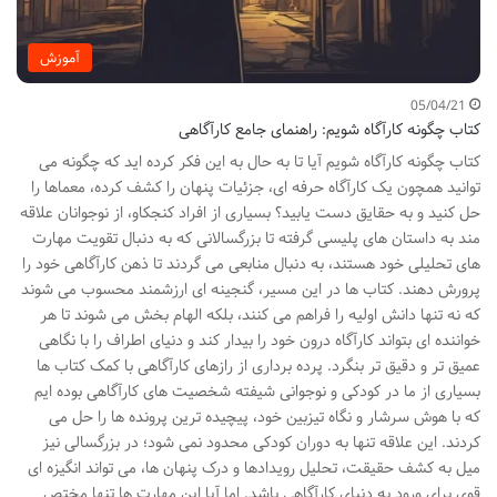
آموزش
05/04/21
کتاب چگونه کارآگاه شویم: راهنمای جامع کارآگاهی
کتاب چگونه کارآگاه شویم آیا تا به حال به این فکر کرده اید که چگونه می
توانید همچون یک کارآگاه حرفه ای، جزئیات پنهان را کشف کرده، معماها را
حل کنید و به حقایق دست یابید؟ بسیاری از افراد کنجکاو، از نوجوانان علاقه
مند به داستان های پلیسی گرفته تا بزرگسالانی که به دنبال تقویت مهارت
های تحلیلی خود هستند، به دنبال منابعی می گردند تا ذهن کارآگاهی خود را
پرورش دهند. کتاب ها در این مسیر، گنجینه ای ارزشمند محسوب می شوند
که نه تنها دانش اولیه را فراهم می کنند، بلکه الهام بخش می شوند تا هر
خواننده ای بتواند کارآگاه درون خود را بیدار کند و دنیای اطراف را با نگاهی
عمیق تر و دقیق تر بنگرد. پرده برداری از رازهای کارآگاهی با کمک کتاب ها
بسیاری از ما در کودکی و نوجوانی شیفته شخصیت های کارآگاهی بوده ایم
که با هوش سرشار و نگاه تیزبین خود، پیچیده ترین پرونده ها را حل می
کردند. این علاقه تنها به دوران کودکی محدود نمی شود؛ در بزرگسالی نیز
میل به کشف حقیقت، تحلیل رویدادها و درک پنهان ها، می تواند انگیزه ای
قوی برای ورود به دنیای کارآگاهی باشد. اما آیا این مهارت ها تنها مختص