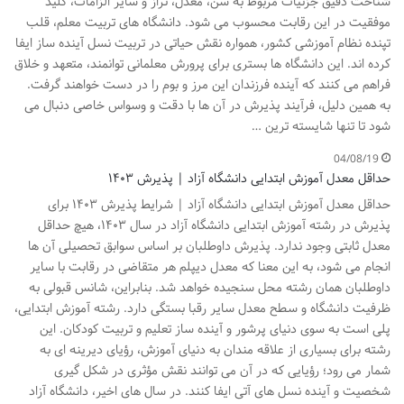
شناخت دقیق جزئیات مربوط به سن، معدل، تراز و سایر الزامات، کلید
موفقیت در این رقابت محسوب می شود. دانشگاه های تربیت معلم، قلب
تپنده نظام آموزشی کشور، همواره نقش حیاتی در تربیت نسل آینده ساز ایفا
کرده اند. این دانشگاه ها بستری برای پرورش معلمانی توانمند، متعهد و خلاق
فراهم می کنند که آینده فرزندان این مرز و بوم را در دست خواهند گرفت.
به همین دلیل، فرآیند پذیرش در آن ها با دقت و وسواس خاصی دنبال می
شود تا تنها شایسته ترین …
04/08/19
حداقل معدل آموزش ابتدایی دانشگاه آزاد | پذیرش ۱۴۰۳
حداقل معدل آموزش ابتدایی دانشگاه آزاد | شرایط پذیرش ۱۴۰۳ برای
پذیرش در رشته آموزش ابتدایی دانشگاه آزاد در سال ۱۴۰۳، هیچ حداقل
معدل ثابتی وجود ندارد. پذیرش داوطلبان بر اساس سوابق تحصیلی آن ها
انجام می شود، به این معنا که معدل دیپلم هر متقاضی در رقابت با سایر
داوطلبان همان رشته محل سنجیده خواهد شد. بنابراین، شانس قبولی به
ظرفیت دانشگاه و سطح معدل سایر رقبا بستگی دارد. رشته آموزش ابتدایی،
پلی است به سوی دنیای پرشور و آینده ساز تعلیم و تربیت کودکان. این
رشته برای بسیاری از علاقه مندان به دنیای آموزش، رؤیای دیرینه ای به
شمار می رود؛ رؤیایی که در آن می توانند نقش مؤثری در شکل گیری
شخصیت و آینده نسل های آتی ایفا کنند. در سال های اخیر، دانشگاه آزاد