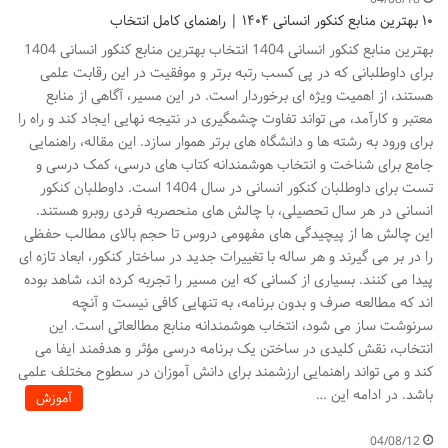
۱۰ بهترین منابع کنکور انسانی ۱۴۰۴ | راهنمای کامل انتخاب
بهترین منابع کنکور انسانی 1404 انتخاب بهترین منابع کنکور انسانی 1404
برای داوطلبانی که در پی کسب رتبه برتر و موفقیت در این رقابت علمی
هستند، از اهمیت ویژه ای برخوردار است. در این مسیر، آگاهی از منابع
معتبر و کارآمد، می تواند تفاوت چشمگیری در نتیجه نهایی ایجاد کند و راه را
برای ورود به رشته ها و دانشگاه های برتر هموار سازد. این مقاله، راهنمایی
جامع برای شناخت و انتخاب هوشمندانه کتاب های درسی، کمک درسی و
تست برای داوطلبان کنکور انسانی در سال 1404 است. داوطلبان کنکور
انسانی در هر سال تحصیلی، با چالش های منحصربه فردی روبرو هستند.
این چالش ها از پیچیدگی های مفهومی دروس تا حجم بالای مطالب حفظی
را در بر می گیرند و هر ساله با تغییرات جدید در ساختار کنکور، ابعاد تازه ای
پیدا می کنند. بسیاری از کسانی که این مسیر را تجربه کرده اند، شاهد بوده
اند که مطالعه صرف و بدون برنامه، به تنهایی کافی نیست و آنچه
سرنوشت ساز می شود، انتخاب هوشمندانه منابع مطالعاتی است. این
انتخاب، نقش کلیدی در ساختن یک برنامه درسی مؤثر و هدفمند ایفا می
کند و می تواند راهنمایی ارزشمند برای دانش آموزان در سطوح مختلف علمی
باشد. در ادامه این …
آموزش
04/08/12